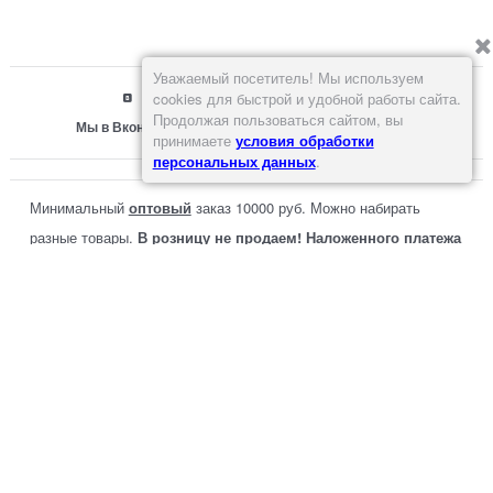
Уважаемый посетитель! Мы используем
cookies для быстрой и удобной работы сайта.
Продолжая пользоваться сайтом, вы
Мы в Вконтакте
принимаете
условия обработки
персональных данных
.
Минимальный
оптовый
заказ 10000 руб. Можно набирать
разные товары.
В розницу не продаем! Наложенного платежа
нет!
Способы оплаты: перевод на карту, на
расчетный счет или наличными при
самовывозе со склада в Москве.
Доставка по Москве или до транспортной компании 500 р.
или больше. Доставка до филиала СДЭК в Москве
бесплатная.
Полная версия сайта