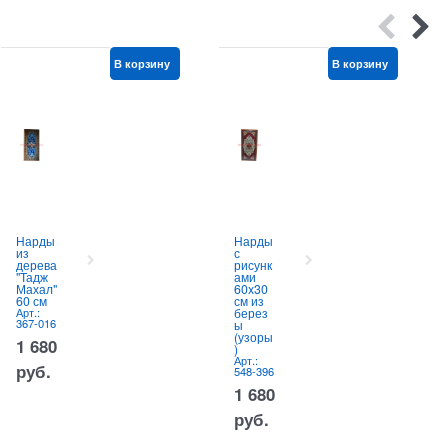
В корзину
В корзину
Нарды
Нарды
из
с
дерева
рисунк
"Тадж
ами
Махал"
60x30
60 см
см из
Арт.:
берез
367-016
ы
(узоры
1 680
)
Арт.:
руб.
548-396
1 680
руб.