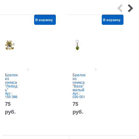
В корзину
В корзину
Брелок
Брелок
из
из
оникса
оникса
"Лебед
"Ваза"
ь"
малый
Арт.:
Арт.:
155-386
030-001
75
75
руб.
руб.