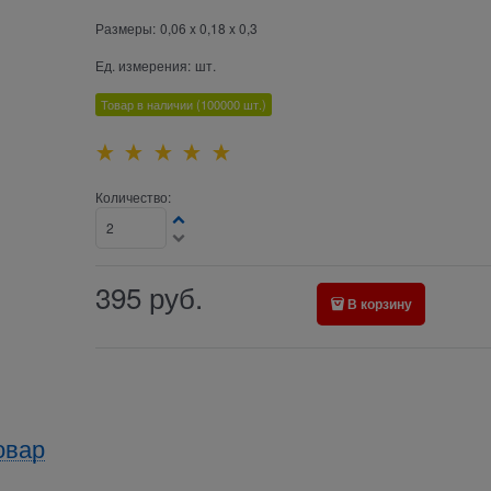
Размеры:
0,06 x 0,18 x 0,3
Ед. измерения:
шт.
Товар в наличии
(100000
шт.)
Количество:
395
руб.
В корзину
овар