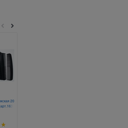
3
2
ужская 20
Брелок со стразами «колибри»
Брелок металлический 
(арт.163-
12 шт/упаковка (KY-125)
с глазами»
Артикул:
250-2795
Артикул:
367-314