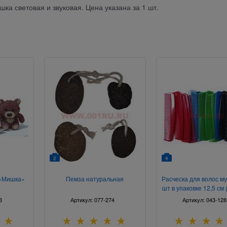
ка световая и звуковая. Цена указана за 1 шт.
2
4
 «Мишка»
Пемза натуральная
Расческа для волос м
шт в упаковке 12,5 см 
20)
3
Артикул:
077-274
Артикул:
043-128