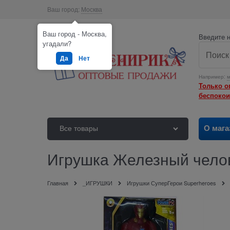
Ваш город:
Москва
Ваш город - Москва,
Введите н
угадали?
Да
Нет
Например:
м
Только о
беспокои
О мага
Все товары
Игрушка Железный челов
Главная
_ИГРУШКИ
Игрушки СуперГерои Superheroes