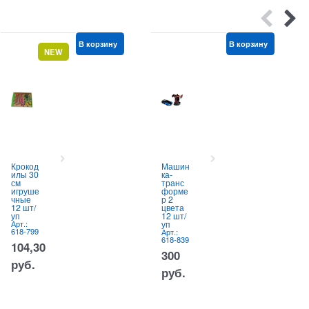
В корзину
В корзину
NEW
Крокод
Машин
илы 30
ка-
см
транс
игруше
форме
чные
р 2
12 шт/
цвета
уп
12 шт/
Арт.:
уп
618-799
Арт.:
618-839
104,30
300
руб.
руб.