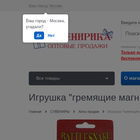
Ваш город:
Москва
Ваш город - Москва,
Введите н
угадали?
Да
Нет
Например:
а
Только о
беспокои
О мага
Все товары
Игрушка "гремящие магн
Главная
СУВЕНИРЫ
Хиты продаж
Игрушка "гремящие