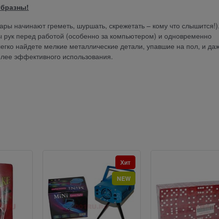
образны!
ары начинают греметь, шуршать, скрежетать – кому что слышится!)
ы рук перед работой (особенно за компьютером) и одновременно
гко найдете мелкие металлические детали, упавшие на пол, и да
олее эффективного использования.
Хит
NEW