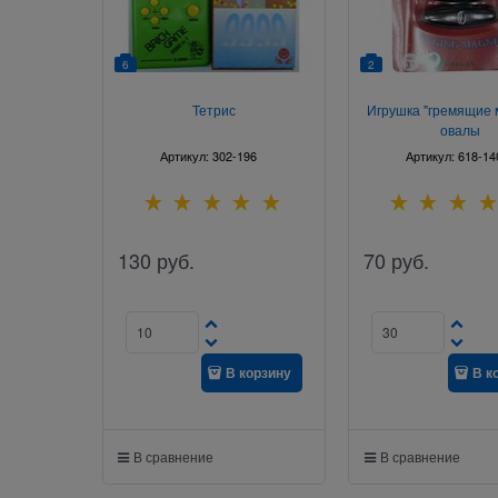
6
2
Тетрис
Игрушка "гремящие 
овалы
Артикул:
302-196
Артикул:
618-14
130
руб.
70
руб.
В корзину
В к
В сравнение
В сравнение