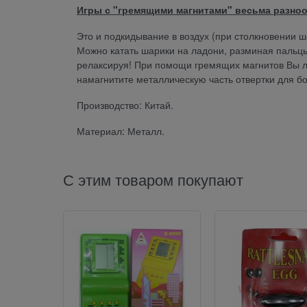
Игры с "гремящими магнитами" весьма разно
Это и подкидывание в воздух (при столкновении ш
Можно катать шарики на ладони, разминая пальц
релаксируя! При помощи гремящих магнитов Вы ле
намагнитите металлическую часть отвертки для б
Производство: Китай.
Материал: Металл.
С этим товаром покупают