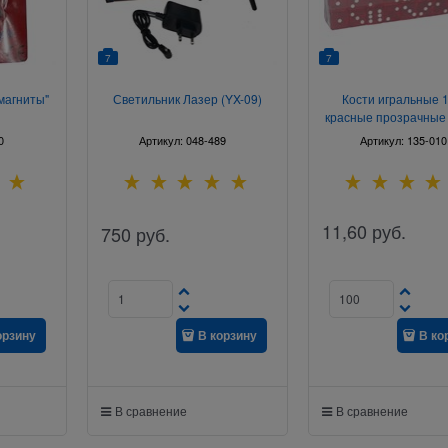
7
7
магниты"
Светильник Лазер (YX-09)
Кости игральные 
красные прозрачные 
упаковка
0
Артикул:
048-489
Артикул:
135-010
11,60
руб.
750
руб.
орзину
В корзину
В ко
В сравнение
В сравнение