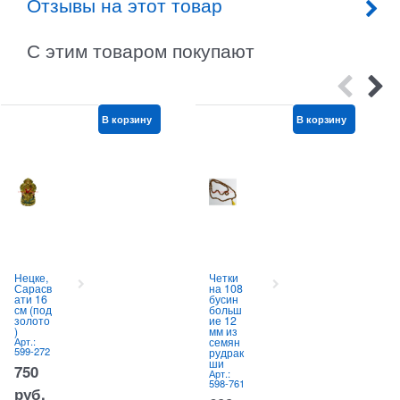
Отзывы на этот товар
С этим товаром покупают
В корзину
В корзину
Нецке,
Четки
Сарасв
на 108
ати 16
бусин
см (под
больш
золото
ие 12
)
мм из
Арт.:
семян
599-272
рудрак
ши
750
Арт.:
598-761
руб.