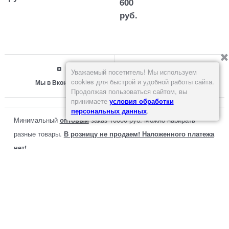
600
руб.
Уважаемый посетитель! Мы используем
cookies для быстрой и удобной работы сайта.
Мы в Вконтакте
Продолжая пользоваться сайтом, вы
принимаете
условия обработки
персональных данных
.
Минимальный
оптовый
заказ 10000 руб. Можно набирать
разные товары.
В розницу не продаем! Наложенного платежа
нет!
Способы оплаты: перевод на карту, на
расчетный счет или наличными при
самовывозе со склада в Москве.
Доставка по Москве или до транспортной компании 500 р.
или больше. Доставка до филиала СДЭК в Москве
бесплатная.