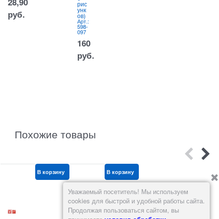
28,90
рис
а
унк
за
руб.
ов)
уп
Арт.:
Арт.:
598-
598-
097
638
160
420
руб.
руб.
Похожие товары
В корзину
В корзину
В корзину
Уважаемый посетитель! Мы используем
cookies для быстрой и удобной работы сайта.
Продолжая пользоваться сайтом, вы