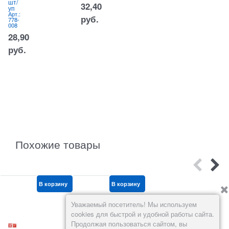
шт/
ка
ч
32,40
уп
Арт.:
м
778-
Арт.:
к
руб.
085
778-
008
45
28,90
руб.
(
руб.
ш
к
)
А
0
0
Похожие товары
В корзину
В корзину
В корзину
Уважаемый посетитель! Мы используем
cookies для быстрой и удобной работы сайта.
Продолжая пользоваться сайтом, вы