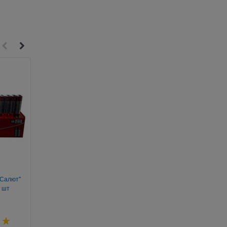
2
4
"Салют"
Кристалл Бриллиант 5 см
Очешник в ассорти
0 шт
(XH6-12) стеклянный 12 шт/уп
Артикул:
40-433
Артикул:
035-164