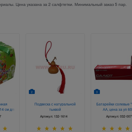
ериалы. Цена указана за 2 салфтетки. Минимальный заказ 5 пар.
2
3
чная
Подвеска с натуральной
Батарейки солевые 
14 см для
тыквой
АА, цена за уп 6
/уп
7
Артикул:
132-1614
Артикул:
032-007