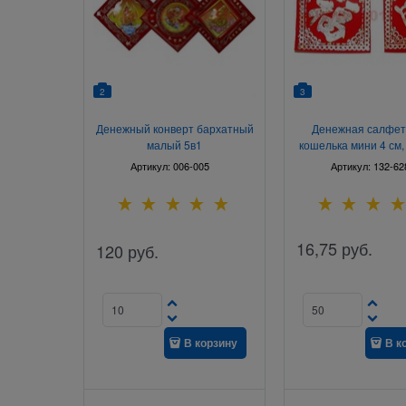
2
3
Денежный конверт бархатный
Денежная салфет
малый 5в1
кошелька мини 4 см,
Артикул:
006-005
Артикул:
132-62
16,75
руб.
120
руб.
В корзину
В к