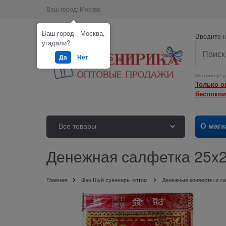
Ваш город:
Москва
Ваш город - Москва,
Введите н
угадали?
Да
Нет
Например:
д
Только о
беспокои
О мага
Все товары
Денежная салфетка 25x2
Главная
Фэн Шуй сувениры оптом
Денежные конверты и с