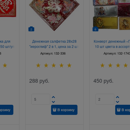
2
6
ка для
Денежная салфетка 28х28
Конверт денежный «
 50 шт/уп
"иероглиф" 2 в 1, цена за 2 шт
10 шт цвета в ассор
8
Артикул:
132-336
Артикул:
132-174
288
руб.
450
руб.
орзину
В корзину
В ко