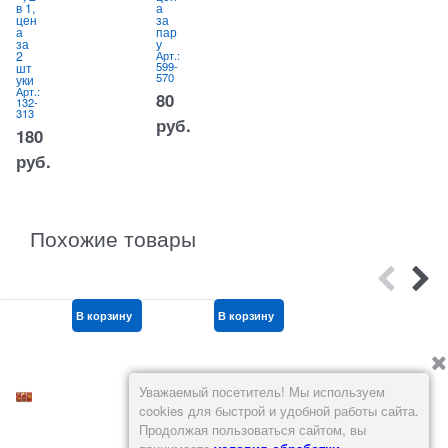
в 1,
а
чер
з
цен
за
ны
о
а
пар
й
Ар
60
за
у
Арт.:
05
600-
2
Арт.:
057
599-
шт
4
570
уки
418,50
Арт.:
80
р
132-
руб.
313
руб.
180
руб.
Похожие товары
В корзину
В корзину
В корзину
Уважаемый посетитель! Мы используем
cookies для быстрой и удобной работы сайта.
Продолжая пользоваться сайтом, вы