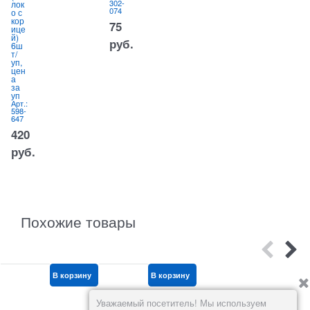
302-
лок
Арт.:
074
186PJ
о с
кор
75
420
ице
й)
руб.
руб.
6ш
А
6
т/
2
уп,
цен
а
за
уп
Арт.:
598-
647
420
руб.
Похожие товары
В корзину
В корзину
В корзину
Уважаемый посетитель! Мы используем