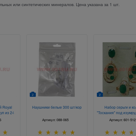
льных или синтетических минералов. Цена указана за 1 шт.
2
2
й Royal
Наушники белые 300 шт/кор
Набор серьги и к
 уп из 24
"Тоскания" под изумр
17-20
6
Артикул:
088-065
Артикул:
601-512