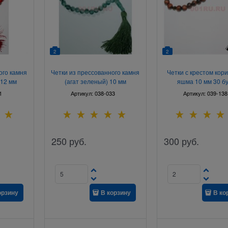
2
2
ого камня
Четки из прессованного камня
Четки с крестом кор
 12 мм
(агат зеленый) 10 мм
яшма 10 мм 30 б
(натуральный кам
1
Артикул:
038-033
Артикул:
039-138
250
руб.
300
руб.
орзину
В корзину
В ко