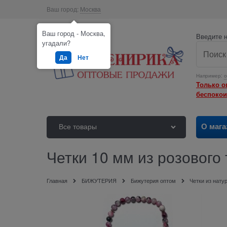
Ваш город:
Москва
Ваш город - Москва,
Введите н
угадали?
Да
Нет
Например:
о
Только о
беспокои
О мага
Все товары
Четки 10 мм из розового
Главная
БИЖУТЕРИЯ
Бижутерия оптом
Четки из нат