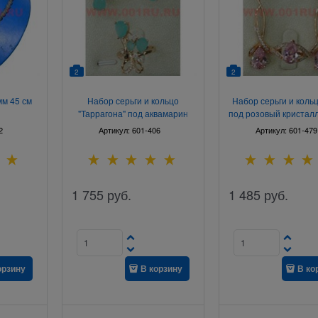
2
2
мм 45 см
Набор серьги и кольцо
Набор серьги и кольц
"Таррагона" под аквамарин
под розовый кристал
размер 17-20
17-20
2
Артикул:
601-406
Артикул:
601-479
1 755
руб.
1 485
руб.
орзину
В корзину
В ко