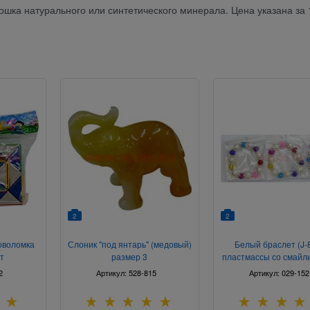
шка натурального или синтетического минерала. Цена указана за 
2
2
оволомка
Слоник "под янтарь" (медовый)
Белый браслет (J-8
т
размер 3
пластмассы со смайл
шт/уп
2
Артикул:
528-815
Артикул:
029-152