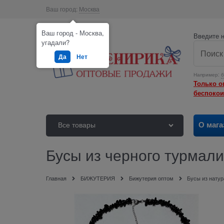
Ваш город:
Москва
Ваш город - Москва,
Введите н
угадали?
Да
Нет
Например:
б
Только о
беспокои
О мага
Все товары
Бусы из черного турмал
Главная
БИЖУТЕРИЯ
Бижутерия оптом
Бусы из нату