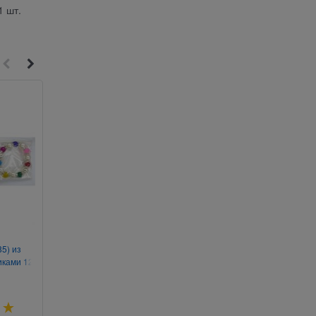
1 шт.
3
2
5) из
Мыло «Khadi» 125 г
Брелок Крыса фотора
иками 12
шт/уп
Артикул:
598-1037
Артикул:
035-248