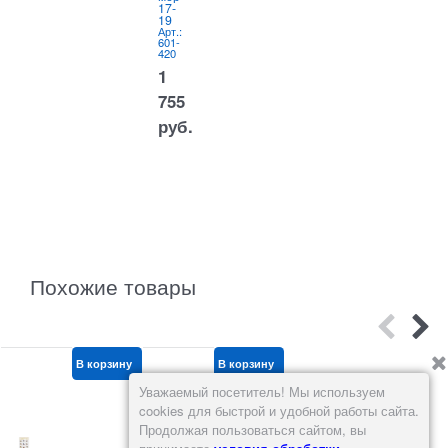
1
17-
20
19
Арт.:
601-
Арт.:
433
601-
420
1
1
755
755
руб.
руб.
Похожие товары
В корзину
В корзину
В корзину
Уважаемый посетитель! Мы используем
cookies для быстрой и удобной работы сайта.
Продолжая пользоваться сайтом, вы