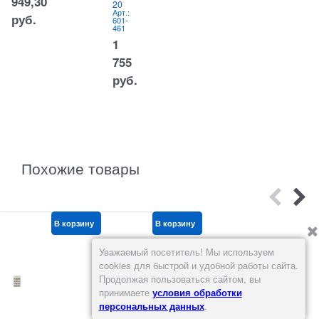
949,30
20
(BR
Арт.:
-
к
руб.
601-
978
к
461
)
А
0
Арт.:
1
0
250-
1152
755
25
руб.
руб.
Похожие товары
В корзину
В корзину
В корзину
Уважаемый посетитель! Мы используем
cookies для быстрой и удобной работы сайта.
Продолжая пользоваться сайтом, вы
принимаете
условия обработки
персональных данных
.