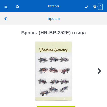
Каталог
0
Броши
Брошь (HR-BP-252E) птица