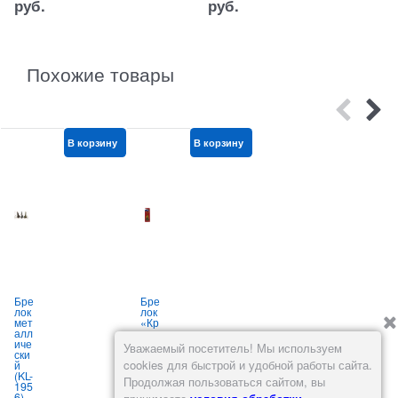
руб.
руб.
Похожие товары
В корзину
В корзину
В корзину
Бре
Бре
Бре
лок
лок
лок
л
мет
«Кр
рез
алл
емл
ино
иче
ь»
вый
а
Уважаемый посетитель! Мы используем
ски
из
(KL-
cookies для быстрой и удобной работы сайта.
й
мет
664
(KL-
алл
)
Продолжая пользоваться сайтом, вы
195
а
«Су
6)
Арт.:
пер