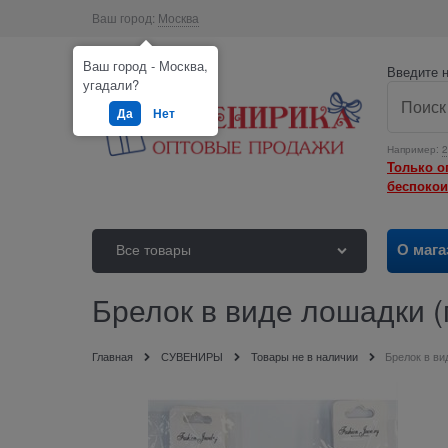
Ваш город:
Москва
Ваш город - Москва,
Введите н
угадали?
Да
Нет
Например:
2
Только о
беспокои
О мага
Все товары
Брелок в виде лошадки (
Главная
СУВЕНИРЫ
Товары не в наличии
Брелок в ви