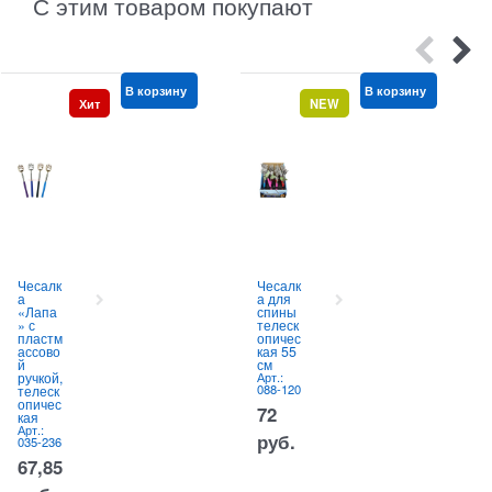
С этим товаром покупают
В корзину
В корзину
Хит
NEW
Чесалк
Чесалк
а
а для
«Лапа
спины
» с
телеск
пластм
опичес
ассово
кая 55
й
см
ручкой,
Арт.:
088-120
телеск
опичес
72
кая
Арт.:
руб.
035-236
67,85