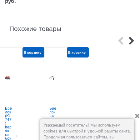
руб.
Похожие товары
В корзину
В корзину
В корзину
Бре
Бре
Бре
лок
лок
лок
л
(KL-
«кл
мус
(
747
юч»
уль
)
из
ман
)
Уважаемый посетитель! Мы используем
пер
гем
ски
чат
ати
й
у
cookies для быстрой и удобной работы сайта.
ки
та
из
и
Продолжая пользоваться сайтом, вы
бок
10
пер