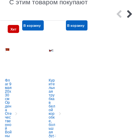
С этим товаром покупают
В корзину
В корзину
В корзину
Хит
Фл
Кур
Бла
аг 9
ите
гов
мая
льн
они
20х
ая
я
30
тру
HE
см
бка
M
Ор
в
Divi
к
ден
бел
ne
а
ой
He
ч
Оте
кор
alin
к
чес
обк
g
тве
е,
(Бо
ш
нно
бол
жес
й
ьш
тве
к
Вой
ая
нно
к
ны
Арт.:
е
А