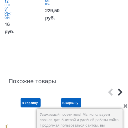
549-
1
12
изл
052
3
шт/
ече
бл
ние
229,50
Арт.:
)
037-
6ш
руб.
064
т/
уп,
16
цен
а
руб.
за
уп
Арт.:
598-
625
420
руб.
Похожие товары
В корзину
В корзину
В корзину
Уважаемый посетитель! Мы используем
cookies для быстрой и удобной работы сайта.
Продолжая пользоваться сайтом, вы