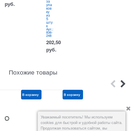
6
за
(20
руб.
2
упа
0
ков
шт/
ку
кор
из
)
5
Арт.:
037-
шту
014
к
Арт.:
390
836-
248
руб.
202,50
руб.
Похожие товары
В корзину
В корзину
В корзину
Уважаемый посетитель! Мы используем
cookies для быстрой и удобной работы сайта.
Продолжая пользоваться сайтом, вы