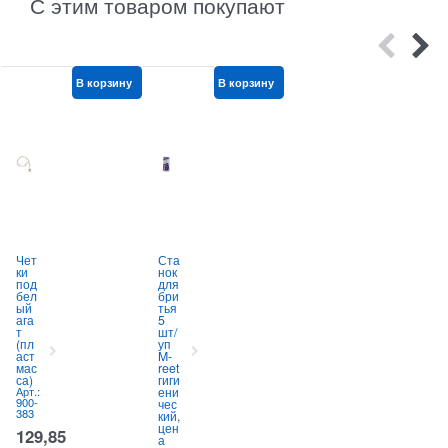
С этим товаром покупают
В корзину
В корзину
В корзину
Чет
Ста
Фл
ки
нок
аг
под
для
СС
бел
бри
СР
ый
тья
90х
ага
5
145
к
т
шт/
см
(пл
уп
"Ге
аст
M-
рб"
мас
reet
(бе
с
са)
гиги
з
е
Арт.:
ени
дре
а
900-
чес
вка)
383
кий,
12
цен
шт/
129,85
а
бл
А