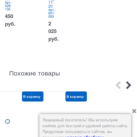
Арт.:
17-
руб.
528-
20
135
Арт.:
601-
450
593
2
руб.
025
руб.
Похожие товары
В корзину
В корзину
В корзину
Уважаемый посетитель! Мы используем
cookies для быстрой и удобной работы сайта.
Продолжая пользоваться сайтом, вы