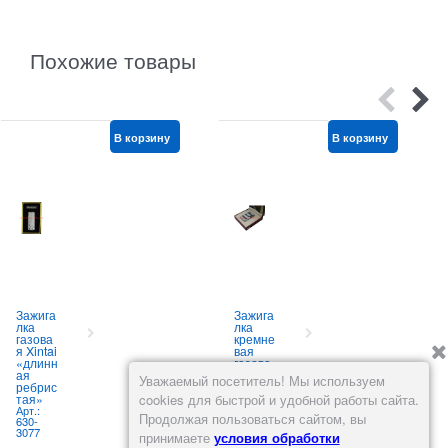
Похожие товары
В корзину
В корзину
Зажига
Зажига
лка
лка
газова
кремне
я Xintai
вая
«длинн
газова
ая
я Derui
Уважаемый посетитель! Мы используем
ребрис
(B2012
тая»
)
cookies для быстрой и удобной работы сайта.
Арт.:
Арт.:
Продолжая пользоваться сайтом, вы
630-
630-
3077
1584
принимаете
условия обработки