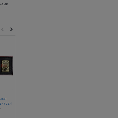
вками
2
2
овая
Фонарик с зумом 24 шт/уп
Браслет (M-38) из к
ена за 4
нитки «детский» 12
упаковка
7
Артикул:
088-096
Артикул:
029-223