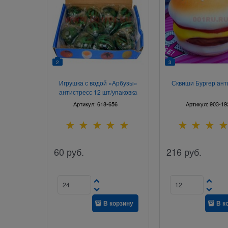
2
3
Игрушка с водой «Арбузы»
Сквиши Бургер ант
антистресс 12 шт/упаковка
Артикул:
618-656
Артикул:
903-19
60
руб.
216
руб.
В корзину
В к