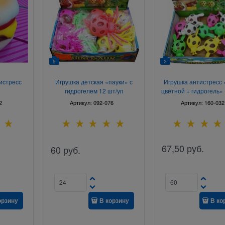
5
2
истресс
Игрушка детская «пауки» с
Игрушка антистресс 
гидрогелем 12 шт/уп
цветной + гидрогель» 
2
Артикул:
092-076
Артикул:
160-032
67,50
руб.
60
руб.
орзину
В корзину
В ко