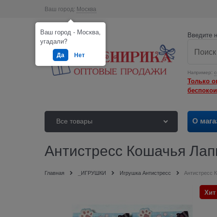
Ваш город:
Москва
Ваш город - Москва,
Введите н
угадали?
Да
Нет
Например:
с
Только о
беспокои
О мага
Все товары
Антистресс Кошачья Лапк
Главная
_ИГРУШКИ
Игрушка Антистресс
Антистресс 
Хит