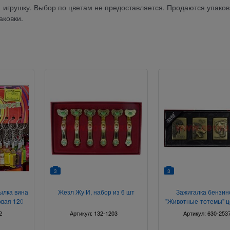
 1 игрушку. Выбор по цветам не предоставляется. Продаются упако
аковки.
3
3
ылка вина
Жезл Жу И, набор из 6 шт
Зажигалка бензин
овая 120
"Животные-тотемы" ц
штуки
2
Артикул:
132-1203
Артикул:
630-253