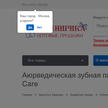
Ваш город:
Москва
Ваш город - Москва,
Введите н
угадали?
Да
Нет
Например:
б
Только о
беспокои
О мага
Все товары
Аюрведическая зубная па
Care
Главная
Красота и Здоровье
Индийские товары
Зубная