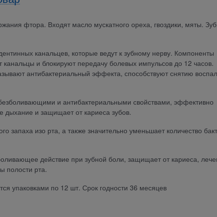
жания фтора. Входят масло мускатного ореха, гвоздики, мяты. Зу
 дентинных канальцев, которые ведут к зубному нерву. Компоненты
т канальцы и блокируют передачу болевых импульсов до 12 часов.
казывают антибактериальный эффекта, способствуют снятию воспа
обезболивающими и антибактериальными свойствами, эффективно
е дыхание и защищает от кариеса зубов.
го запаха изо рта, а также значительно уменьшает количество бак
боливающее действие при зубной боли, защищает от кариеса, леч
ы полости рта.
ются упаковками по 12 шт. Срок годности 36 месяцев