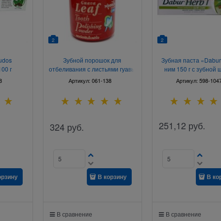
2
2
udos
Зубной порошок для
Зубная паста «Dabur 
00 г
отбеливания с листьями гуавы
ним 150 г с зубной 
90 г
8
Артикул:
061-138
Артикул:
598-104
251,12
руб.
324
руб.
орзину
В корзину
В ко
В сравнение
В сравнение