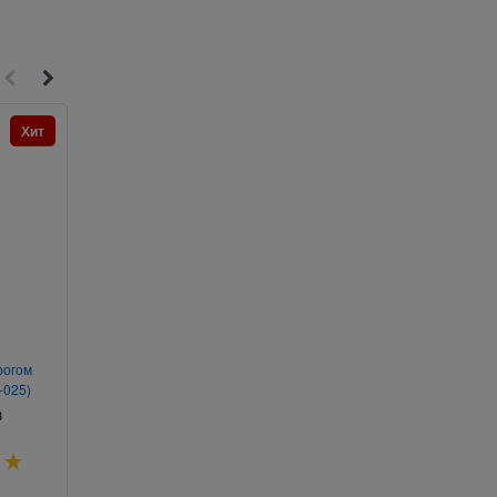
Хит
Хит
2
4
рогом
Богиня Фортуна с рогом
Зубные щетки бамбу
-025)
изобилия 30 см (W-027)
GUANBO 4 шт/уп 200 
3
Артикул:
132-2274
Артикул:
088-296