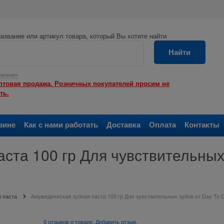
азвание или артикул товара, который Вы хотите найти
Найти
арашек
птовая продажа. Розничных покупателей просим не
ть.
зине
Как с нами работать
Доставка
Оплата
Контакты
ста 100 гр Для чувствительных 
 паста
Аюрведическая зубная паста 100 гр Для чувствительных зубов от Day To 
0 отзывов о товаре. Добавить отзыв.