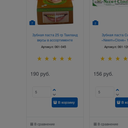
7
2
Зубная паста 25 гр Таиланд
Зубная паста C
вкусы в ассортименте
«Neem+Clove» 1
Артикул:
061-045
Артикул:
061-12
190
руб.
156
руб.
В корзину
В к
В сравнение
В сравнение