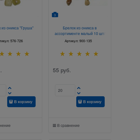
3
 из оникса "Груша"
Брелок из оникса в
ассортименте малый 10 шт/
связка
тикул:
576-726
Артикул:
900-135
.
55
руб.
В корзину
В корзину
внение
В сравнение