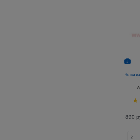
2
Четки из
А
890
р