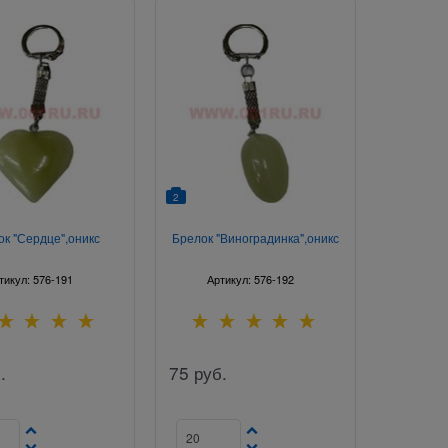
2
к "Сердце",оникс
Брелок "Виноградинка",оникс
тикул:
576-191
Артикул:
576-192
.
75
руб.