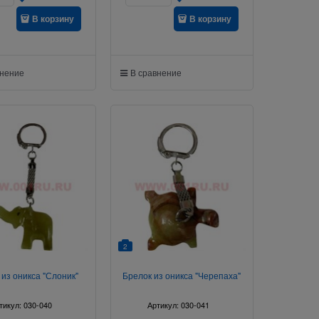
В корзину
В корзину
внение
В сравнение
2
 из оникса "Слоник"
Брелок из оникса "Черепаха"
тикул:
030-040
Артикул:
030-041