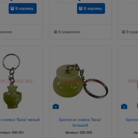
В корзину
В корзину
авнение
В сравнение
В сра
2
2
з оникса "Ваза" малый
Брелок из оникса "Ваза"
Брелок
большой
ртикул:
030-001
Артикул:
030-002
Ар