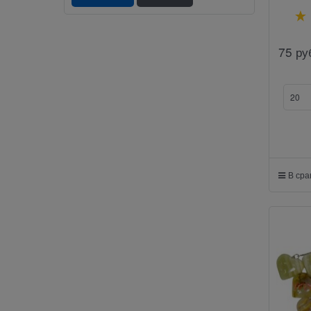
75
ру
В ср