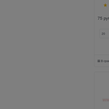
75
ру
В ср