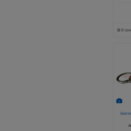
В ср
2
Брело
А