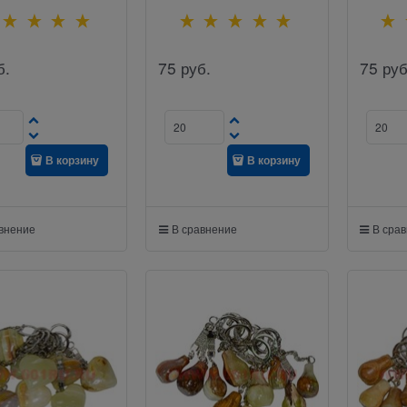
б.
75
руб.
75
руб
В корзину
В корзину
авнение
В сравнение
В сра