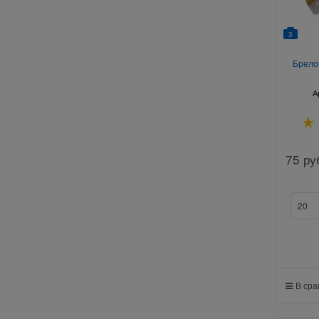
3
Брелок
А
75
ру
В ср