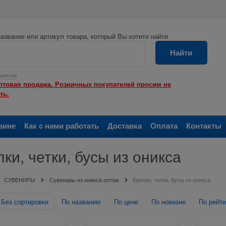
азвание или артикул товара, который Вы хотите найти
Найти
аятник
птовая продажа. Розничных покупателей просим не
ть.
зине
Как с нами работать
Доставка
Оплата
Контакты
ки, четки, бусы из оникса
СУВЕНИРЫ
Сувениры из оникса оптом
Брелки, четки, бусы из оникса
Без сортировки
По названию
По цене
По новизне
По рейти