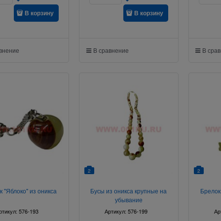
В корзину
В корзину
авнение
В сравнение
В сра
2
2
к "Яблоко" из оникса
Бусы из оникса крупные на
Брелок
убывание
ртикул:
576-193
Артикул:
576-199
Ар