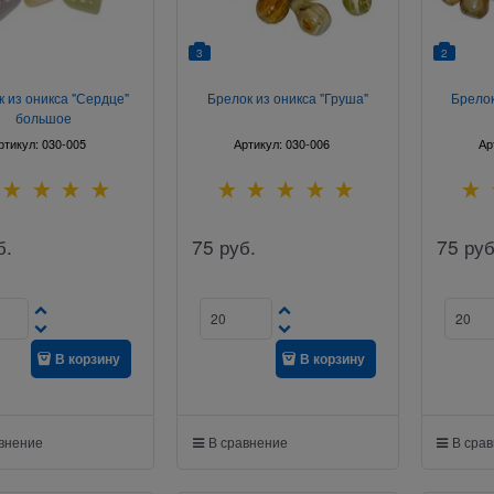
3
2
 из оникса "Сердце"
Брелок из оникса "Груша"
Брелок
большое
ртикул:
030-005
Артикул:
030-006
Ар
б.
75
руб.
75
руб
В корзину
В корзину
авнение
В сравнение
В сра