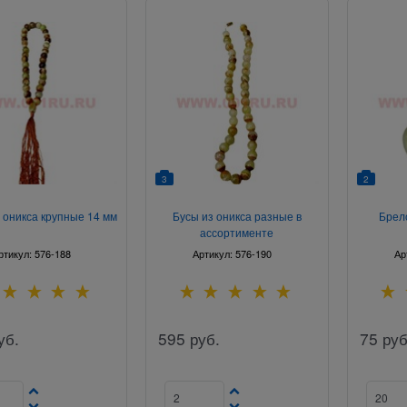
3
2
 оникса крупные 14 мм
Бусы из оникса разные в
Брело
ассортименте
ртикул:
576-188
Артикул:
576-190
Ар
уб.
595
руб.
75
руб