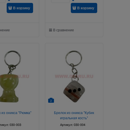
В корзину
В корзину
внение
В сравнение
2
 из оникса "Рюмка"
Брелок из оникса "Кубик
игральная кость"
тикул:
030-003
Артикул:
030-004