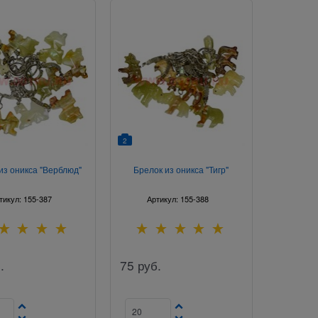
2
из оникса "Верблюд"
Брелок из оникса "Тигр"
тикул:
155-387
Артикул:
155-388
.
75
руб.