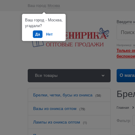
Ваш город:
Москва
Ваш город - Москва,
Введите н
угадали?
Да
Нет
Например:
м
Только о
беспокои
О мага
Все товары
Брел
Брелки, четки, бусы из оникса
(58)
Главная
Вазы из оникса оптом
(79)
Фильтр:
Лампы из оникса оптом
(1)