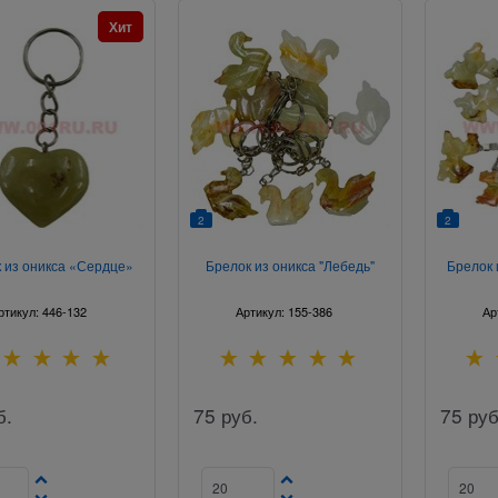
Хит
2
2
 из оникса «Сердце»
Брелок из оникса "Лебедь"
Брелок 
ртикул:
446-132
Артикул:
155-386
Ар
б.
75
руб.
75
руб