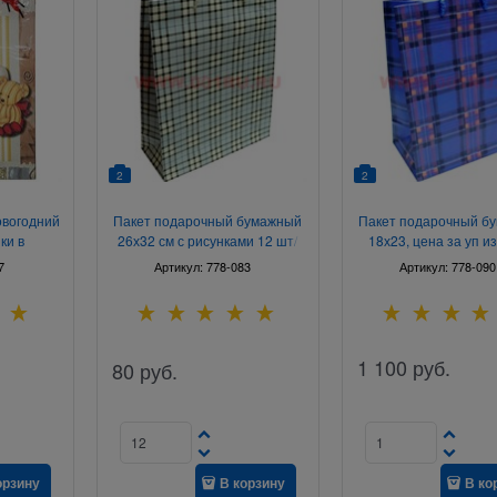
2
2
овогодний
Пакет подарочный бумажный
Пакет подарочный б
ки в
26х32 см с рисунками 12 шт/
18х23, цена за уп и
е)
упаковка
7
Артикул:
778-083
Артикул:
778-090
1 100
руб.
80
руб.
орзину
В корзину
В ко