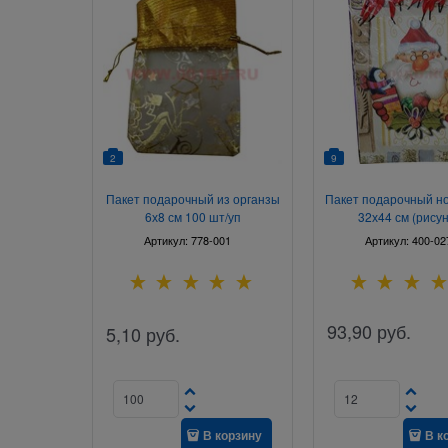
2
9
Пакет подарочный из органзы
Пакет подарочный н
6х8 см 100 шт/уп
32х44 см (рисун
ассортимент
Артикул:
778-001
Артикул:
400-02
93,90
руб.
5,10
руб.
В корзину
В к