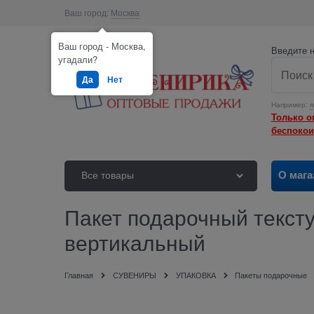
Ваш город:
Москва
Ваш город - Москва,
Введите н
угадали?
Да
Нет
Например:
я
Только о
беспокои
О мага
Все товары
Пакет подарочный текст
вертикальный
Главная
СУВЕНИРЫ
УПАКОВКА
Пакеты подарочные