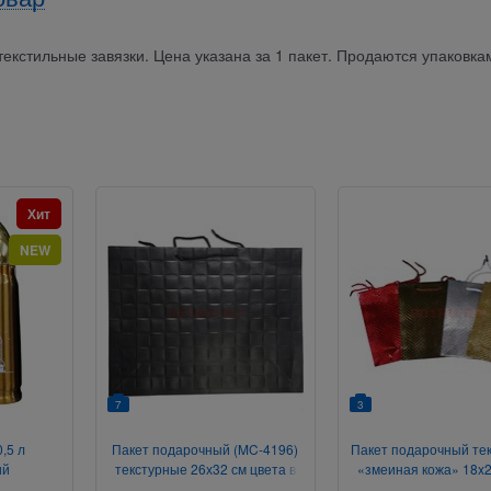
текстильные завязки. Цена указана за 1 пакет. Продаются упаковка
Хит
NEW
7
3
,5 л
Пакет подарочный (MC-4196)
Пакет подарочный те
ий
текстурные 26х32 см цвета в
«змеиная кожа» 18x2
ассортименте
шт/упаковка вертик