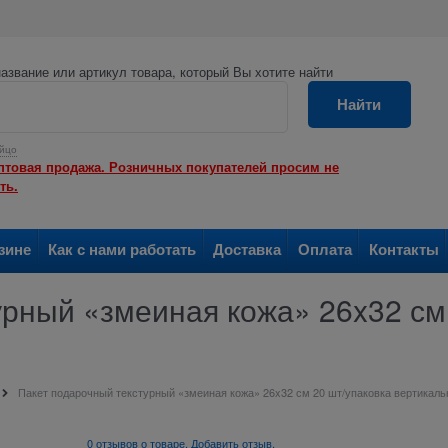
азвание или артикул товара, который Вы хотите найти
Найти
йцо
птовая продажа. Розничных покупателей просим не
ть.
зине
Как с нами работать
Доставка
Оплата
Контакты
урный «змеиная кожа» 26x32 см
Пакет подарочный текстурный «змеиная кожа» 26x32 см 20 шт/упаковка вертикал
0 отзывов о товаре. Добавить отзыв.