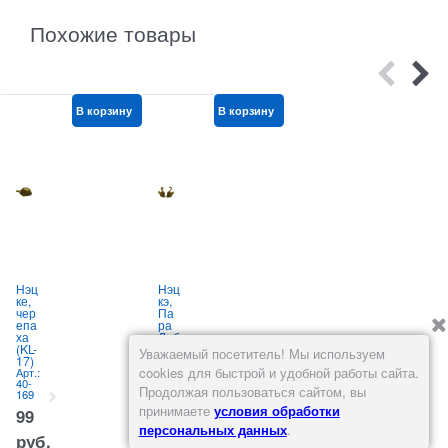
Похожие товары
В корзину
В корзину
В корзину
Нэц
Нэц
Нэц
ке,
кэ,
ке,
чер
Па
Три
епа
ра
обе
ха
Леб
зья
(KL-
еде
ны
8
Уважаемый посетитель! Мы используем
17)
й
Арт.:
132-
cookies для быстрой и удобной работы сайта.
Арт.:
Арт.:
394
40-
132-
Продолжая пользоваться сайтом, вы
169
945
(
395
принимаете
условия обработки
99
192,32
т
руб.
персональных данных
.
н
руб.
руб.
А