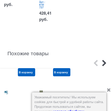
Арт.:
выс
руб.
618-
ота
737
Арт.:
528-
428,41
940
775
руб.
руб.
Похожие товары
В корзину
В корзину
В корзину
Уважаемый посетитель! Мы используем
cookies для быстрой и удобной работы сайта.
Продолжая пользоваться сайтом, вы