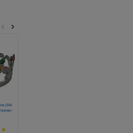
Хит
2
4
хом (SM-
Жаба на слоне 13 см
Подвеска для брелка 
паковка
3 см из гематит
Артикул:
053-461
Артикул:
900-538