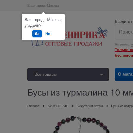
Ваш город:
Москва
Ваш город - Москва,
Введите н
угадали?
Да
Нет
Например:
а
Только о
беспокои
О мага
Все товары
Бусы из турмалина 10 мм
Главная
БИЖУТЕРИЯ
Бижутерия оптом
Бусы из нату