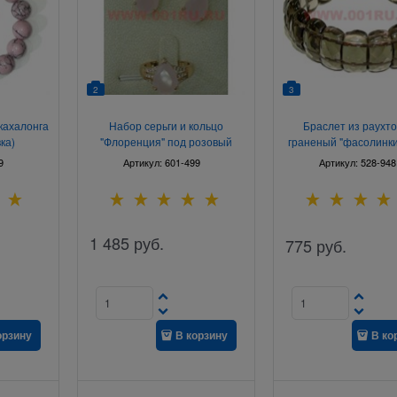
2
3
кахалонга
Набор серьги и кольцо
Браслет из раухт
ка)
"Флоренция" под розовый
граненый "фасолинки
кварц размер 17-20
высота
9
Артикул:
601-499
Артикул:
528-948
1 485
руб.
775
руб.
орзину
В корзину
В ко