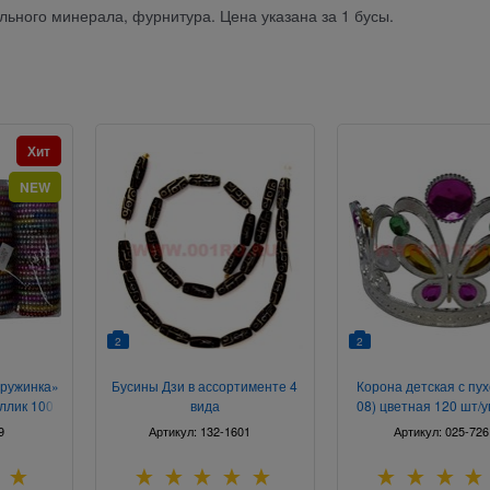
льного минерала, фурнитура. Цена указана за 1 бусы.
Хит
NEW
2
2
пружинка»
Бусины Дзи в ассортименте 4
Корона детская с пу
ллик 100
вида
08) цветная 120 шт/у
а
9
Артикул:
132-1601
Артикул:
025-726