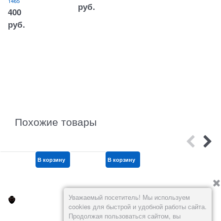
1465
гие
руб.
жив
400
отн
ые
руб.
»
12
шт/
уп
Арт.:
250-
1398
364
руб.
Похожие товары
В корзину
В корзину
В корзину
Уважаемый посетитель! Мы используем
cookies для быстрой и удобной работы сайта.
Продолжая пользоваться сайтом, вы