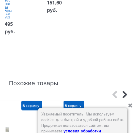
есс
151,60
029-
овк
136
а)
руб.
Арт.:
40
528-
782
руб.
495
руб.
Похожие товары
В корзину
В корзину
В корзину
Уважаемый посетитель! Мы используем
cookies для быстрой и удобной работы сайта.
Продолжая пользоваться сайтом, вы
принимаете
условия обработки