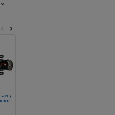
за 1
12
4
J2-833)
Игрушка «бомбочки» в
Подвеска на присо
а за 12
ассортименте цена за 40 шт
«подкова большая» с 
12 шт/уп
Артикул:
903-190
Артикул:
105-109