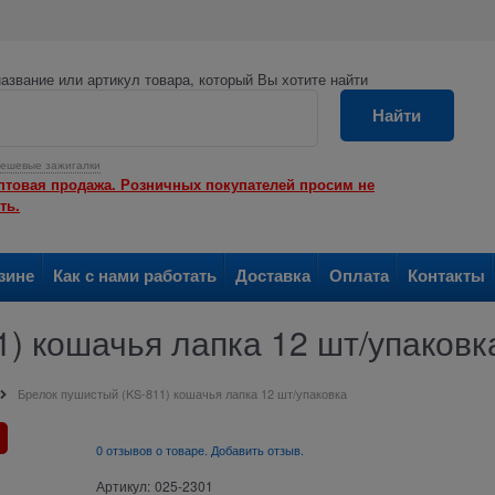
азвание или артикул товара, который Вы хотите найти
Найти
ешевые зажигалки
птовая продажа. Розничных покупателей просим не
ть.
зине
Как с нами работать
Доставка
Оплата
Контакты
) кошачья лапка 12 шт/упаковк
Брелок пушистый (KS-811) кошачья лапка 12 шт/упаковка
0 отзывов о товаре. Добавить отзыв.
Артикул:
025-2301