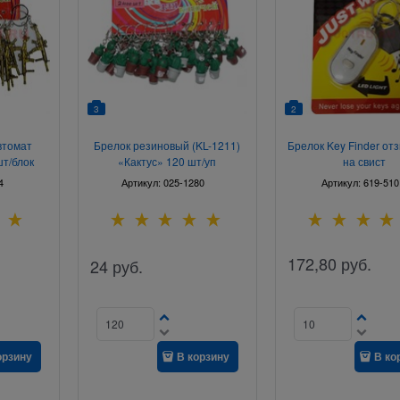
3
2
втомат
Брелок резиновый (KL-1211)
Брелок Key Finder от
шт/блок
«Кактус» 120 шт/уп
на свист
4
Артикул:
025-1280
Артикул:
619-510
172,80
руб.
24
руб.
орзину
В корзину
В ко