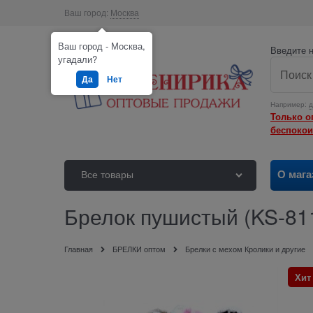
Ваш город:
Москва
Ваш город - Москва,
Введите н
угадали?
Да
Нет
Например:
д
Только о
беспокои
О мага
Все товары
Брелок пушистый (KS-811
Главная
БРЕЛКИ оптом
Брелки с мехом Кролики и другие
Хит