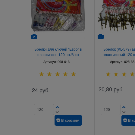
2
2
Брелки для ключей "Евро" в
Брелок (KL-579) а
пластмассе 120 шт/блок
пластиковый 120 
Артикул:
098-013
Артикул:
025-35
20,80
руб.
24
руб.
В корзину
В к