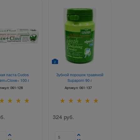
2
ная паста Cudos
Зубной порошок травяной
em+Clove» 100 г
Supaporn 90 г
тикул:
061-128
Артикул:
061-137
б.
324
руб.