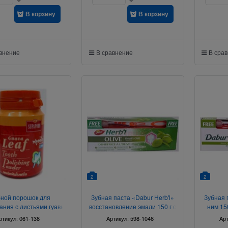
В корзину
В корзину
авнение
В сравнение
В сра
2
2
бной порошок для
Зубная паста «Dabur Herb'l»
Зубная 
ания с листьями гуавы
восстановление эмали 150 г с
ним 15
90 г
зубной щеткой
ртикул:
061-138
Артикул:
598-1046
Ар