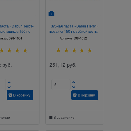
2
паста «Dabur Herb'l»
Зубная паста «Dabur Herb'l»
урильщиков 150 г с
гвоздика 150 г с зубной щеткой
убной щеткой
тикул:
598-1051
Артикул:
598-1052
2
руб.
251,12
руб.
В корзину
В корзину
внение
В сравнение