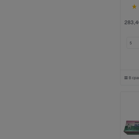
283,4
В ср