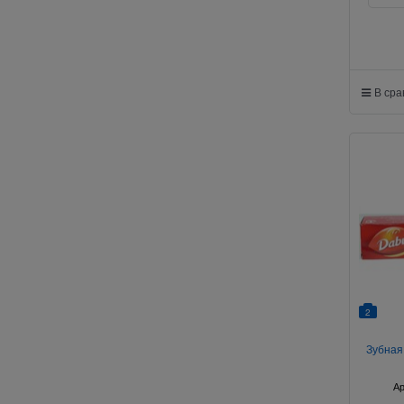
В ср
2
Зубная
Ар