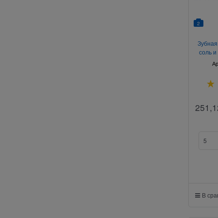
2
Зубная
соль и
Ар
251,1
В ср