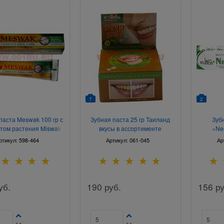
7
2
паста Meswak 100 гр с
Зубная паста 25 гр Таиланд
Зуб
ктом растения Miswak
вкусы в ассортименте
«Ne
т фирмы Dabur
ртикул:
598-464
Артикул:
061-045
Ар
уб.
190
руб.
156
ру