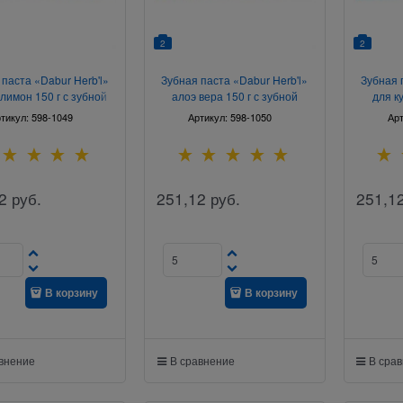
2
2
 паста «Dabur Herb'l»
Зубная паста «Dabur Herb'l»
Зубная 
 лимон 150 г с зубной
алоэ вера 150 г с зубной
для к
щеткой
щеткой
з
тикул:
598-1049
Артикул:
598-1050
Ар
2
руб.
251,12
руб.
251,1
В корзину
В корзину
авнение
В сравнение
В сра