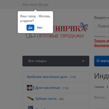
Ваш город:
Москва
Ваш город - Москва,
Введите н
угадали?
Да
Нет
Например:
о
Только о
беспокои
О мага
Все товары
Инд
Арабские масляные духи
(115)
Главная
Духи масляные
(114)
Фильтр:
Зубная паста
(35)