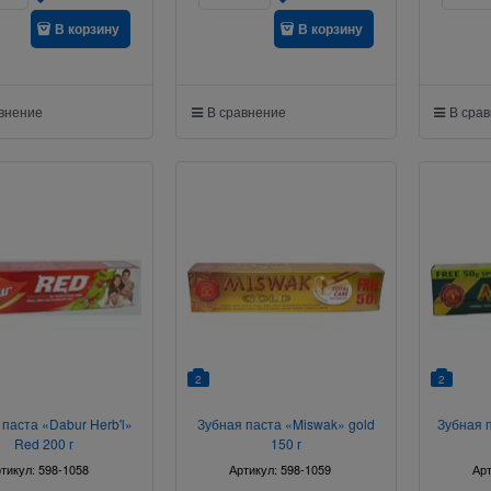
В корзину
В корзину
авнение
В сравнение
В сра
2
2
 паста «Dabur Herb'l»
Зубная паста «Miswak» gold
Зубная 
Red 200 г
150 г
тикул:
598-1058
Артикул:
598-1059
Ар