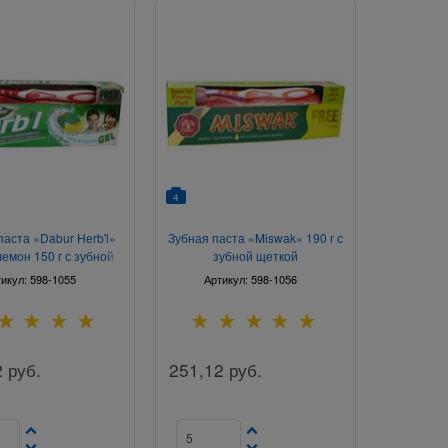
4
паста «Dabur Herb'l»
Зубная паста «Miswak» 190 г с
лемон 150 г с зубной
зубной щеткой
щеткой
тикул:
598-1055
Артикул:
598-1056
2
руб.
251,12
руб.