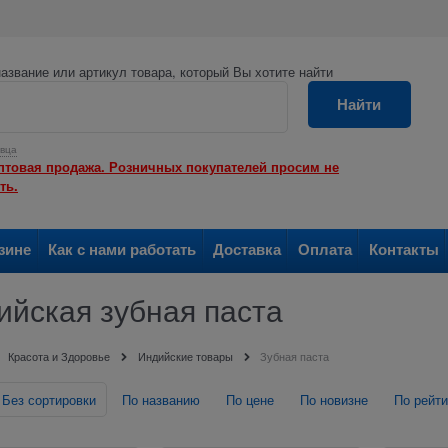
азвание или артикул товара, который Вы хотите найти
Найти
вца
птовая продажа. Розничных покупателей просим не
ть.
зине
Как с нами работать
Доставка
Оплата
Контакты
ийская зубная паста
Красота и Здоровье
Индийские товары
Зубная паста
Без сортировки
По названию
По цене
По новизне
По рейти