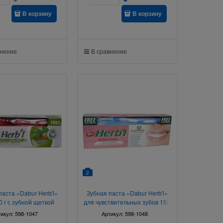
В корзину
В корзину
внение
В сравнение
2
паста «Dabur Herb'l»
Зубная паста «Dabur Herb'l»
0 г с зубной щеткой
для чувствительных зубов 150
г с зубной щеткой
тикул:
598-1047
Артикул:
598-1048