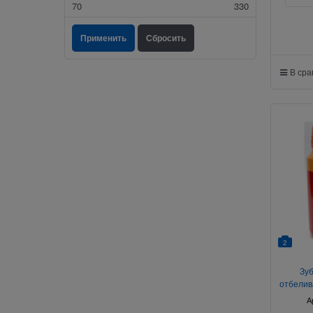
70
330
В ср
2
Зу
отбелив
А