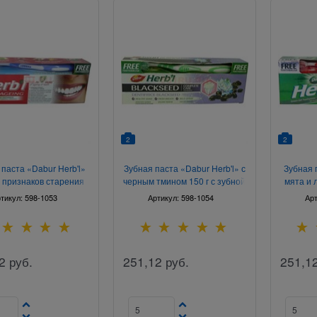
2
2
 паста «Dabur Herb'l»
Зубная паста «Dabur Herb'l» с
Зубная 
 признаков старения
черным тмином 150 г с зубной
мята и 
150 г с зубной щеткой
щеткой
тикул:
598-1053
Артикул:
598-1054
Ар
2
руб.
251,12
руб.
251,1