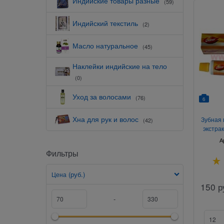
Индийские товары разные
(59)
Индийский текстиль
(2)
Масло натуральное
(45)
Наклейки индийские на тело
(0)
Уход за волосами
(76)
6
Хна для рук и волос
Зубная 
(42)
экстра
о
А
Фильтры
(руб.)
Цена
150
р
-