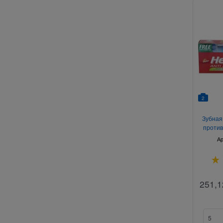
2
Зубная
против
зубов 
Ар
251,1