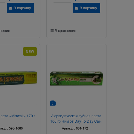
В корзину
В корзину
внение
В сравнение
NEW
9
паста «Miswak» 170 г
Аюрведическая зубная паста
100 гр Ним от Day To Day Care
тикул:
598-1060
Артикул:
061-172