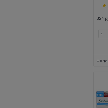
324
р
В ср